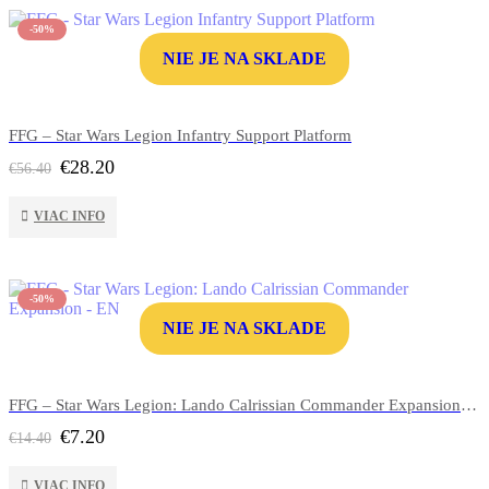
-50%
NIE JE NA SKLADE
FFG – Star Wars Legion Infantry Support Platform
Pôvodná
Aktuálna
€
28.20
€
56.40
cena
cena
bola:
je:
VIAC INFO
€56.40.
€28.20.
-50%
NIE JE NA SKLADE
FFG – Star Wars Legion: Lando Calrissian Commander Expansion – EN
Pôvodná
Aktuálna
€
7.20
€
14.40
cena
cena
bola:
je:
VIAC INFO