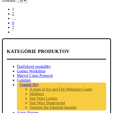
Zobraziť:
1
2
…
6
7
KATEGÓRIE PRODUKTOV
Darčekové poukážky
Games Workshop
Marvel Crisis Protocol
Gundam
Ostatné Hry
A song of Ice and Fire Miniature Game
Malifaux
Star Wars Legion
Star Wars Shatterpoint
Vampire the Ethernal struggle
Army Painter