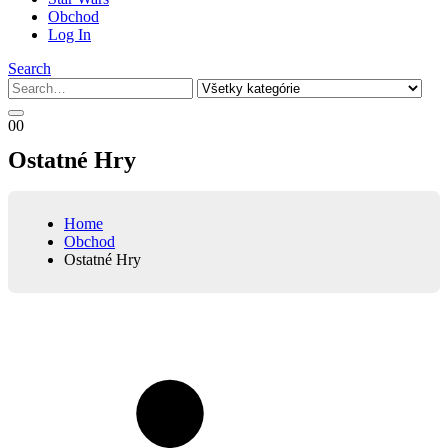
Obchod
Log In
Search
0
0
Ostatné Hry
Home
Obchod
Ostatné Hry