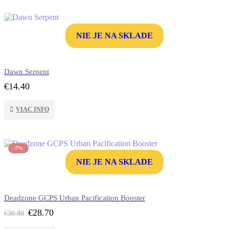
NIE JE NA SKLADE
Dawn Serpent
€
14.40
VIAC INFO
-7%
NIE JE NA SKLADE
Deadzone GCPS Urban Pacification Booster
Pôvodná
Aktuálna
€
28.70
€
30.80
cena
cena