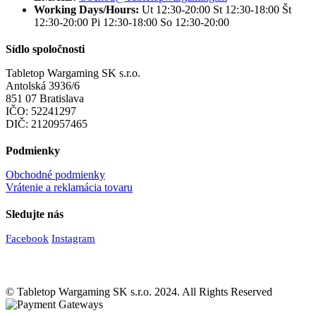
Working Days/Hours:
Ut 12:30-20:00 St 12:30-18:00 Št
12:30-20:00 Pi 12:30-18:00 So 12:30-20:00
Sídlo spoločnosti
Tabletop Wargaming SK s.r.o.
Antolská 3936/6
851 07 Bratislava
IČO: 52241297
DIČ: 2120957465
Podmienky
Obchodné podmienky
Vrátenie a reklamácia tovaru
Sledujte nás
Facebook
Instagram
© Tabletop Wargaming SK s.r.o. 2024. All Rights Reserved