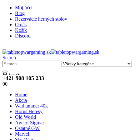
Môj účet
Blog
Rezervácie herných stolov
O nás
Košík
Discord
|
Search
Tel. kontakt
+421 908 105 233
0
0
Home
Akcia
Warhammer 40k
Horus Heresy
Old World
Age of Sigmar
Ostatné GW
Marvel
Star Wars