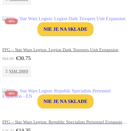
€14.40.
€7.20.
-50%
NIE JE NA SKLADE
FFG – Star Wars Legion: Legion Dark Troopers Unit Expansion
Pôvodná
Aktuálna
€
30.75
€
61.50
cena
cena
bola:
je:
VIAC INFO
€61.50.
€30.75.
-50%
NIE JE NA SKLADE
FFG – Star Wars Legion: Republic Specialists Personnel Expansion – EN
Pôvodná
Aktuálna
€
14.35
€
28.70