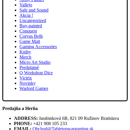
Vallejo
Safe and Sound
Akcia !
Uncategorized
Buy-painted
Conquest
Corvus Belli
Game Matt
Gaming Accessories
Knihy
Merch
Micro Art Studio
Predplatné
Q Workshop Dice
Victrix
Novinky
Warlord Games
Predajňa a Herňa
ADDRESS:
Jarabinková 6B, 821 09 Ružinov Bratislava
PHONE:
+421 908 105 233
EMAIL:
Obchod@Tabletopwargaming.sk