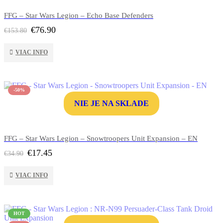
FFG – Star Wars Legion – Echo Base Defenders
Pôvodná
Aktuálna
€
76.90
€
153.80
cena
cena
bola:
je:
VIAC INFO
€153.80.
€76.90.
-50%
NIE JE NA SKLADE
FFG – Star Wars Legion – Snowtroopers Unit Expansion – EN
Pôvodná
Aktuálna
€
17.45
€
34.90
cena
cena
bola:
je:
VIAC INFO
€34.90.
€17.45.
HOT