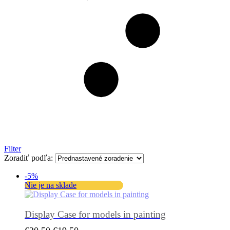
Filter
Zoradiť podľa:
-5%
Nie je na sklade
Display Case for models in painting
Pôvodná
Aktuálna