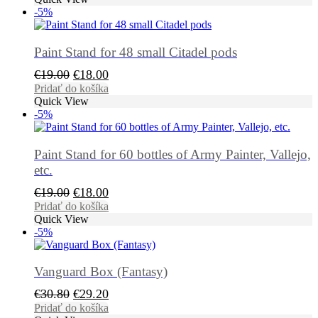
bola:
je:
-5%
€19.00.
€18.00.
Paint Stand for 48 small Citadel pods
Pôvodná
Aktuálna
€
19.00
€
18.00
cena
cena
Pridať do košíka
Quick View
bola:
je:
-5%
€19.00.
€18.00.
Paint Stand for 60 bottles of Army Painter, Vallejo,
etc.
Pôvodná
Aktuálna
€
19.00
€
18.00
cena
cena
Pridať do košíka
Quick View
bola:
je:
-5%
€19.00.
€18.00.
Vanguard Box (Fantasy)
Pôvodná
Aktuálna
€
30.80
€
29.20
cena
cena
Pridať do košíka