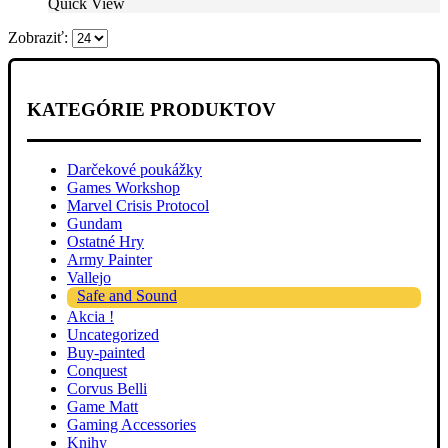
Quick View
bola:
je:
€30.80.
€29.20.
Zobraziť:
KATEGÓRIE PRODUKTOV
Darčekové poukážky
Games Workshop
Marvel Crisis Protocol
Gundam
Ostatné Hry
Army Painter
Vallejo
Safe and Sound
Akcia !
Uncategorized
Buy-painted
Conquest
Corvus Belli
Game Matt
Gaming Accessories
Knihy