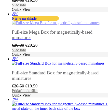
€
20.50
€
19.50
cena
cena
Viac info
Quick View
bola:
je:
-5%
€20.50.
€19.50.
Nie je na sklade
Full-size Mega Box for magnetically-based
miniatures
Pôvodná
Aktuálna
€
30.80
€
29.20
cena
cena
Viac info
Quick View
bola:
je:
-5%
€30.80.
€29.20.
Full-size Standard Box for magnetically-based
miniatures
Pôvodná
Aktuálna
€
20.50
€
19.50
cena
cena
Pridať do košíka
Quick View
bola:
je:
-7%
€20.50.
€19.50.