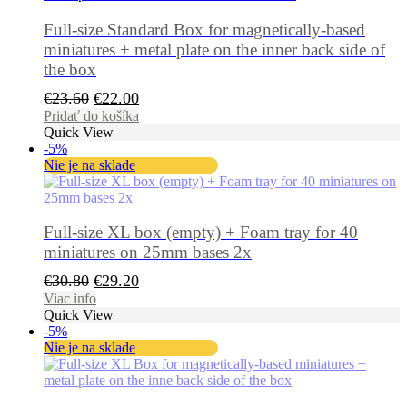
Full-size Standard Box for magnetically-based
miniatures + metal plate on the inner back side of
the box
Pôvodná
Aktuálna
€
23.60
€
22.00
cena
cena
Pridať do košíka
Quick View
bola:
je:
-5%
€23.60.
€22.00.
Nie je na sklade
Full-size XL box (empty) + Foam tray for 40
miniatures on 25mm bases 2x
Pôvodná
Aktuálna
€
30.80
€
29.20
cena
cena
Viac info
Quick View
bola:
je:
-5%
€30.80.
€29.20.
Nie je na sklade