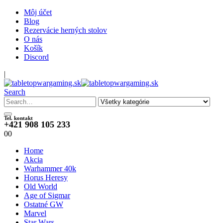
Môj účet
Blog
Rezervácie herných stolov
O nás
Košík
Discord
|
Search
Tel. kontakt
+421 908 105 233
0
0
Home
Akcia
Warhammer 40k
Horus Heresy
Old World
Age of Sigmar
Ostatné GW
Marvel
Star Wars