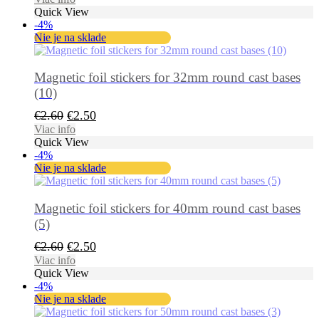
Quick View
bola:
je:
-4%
€25.90.
€24.60.
Nie je na sklade
Magnetic foil stickers for 32mm round cast bases
(10)
Pôvodná
Aktuálna
€
2.60
€
2.50
cena
cena
Viac info
Quick View
bola:
je:
-4%
€2.60.
€2.50.
Nie je na sklade
Magnetic foil stickers for 40mm round cast bases
(5)
Pôvodná
Aktuálna
€
2.60
€
2.50
cena
cena
Viac info
Quick View
bola:
je:
-4%
€2.60.
€2.50.
Nie je na sklade