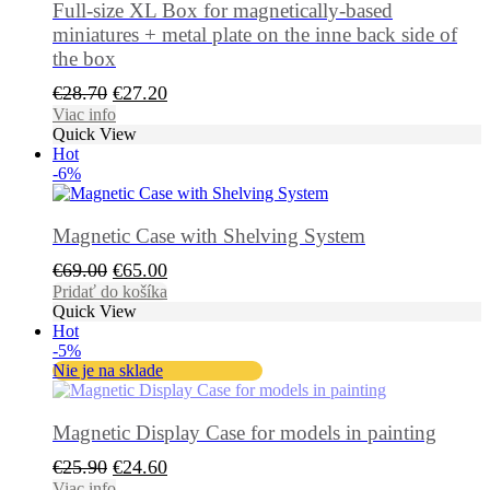
Full-size XL Box for magnetically-based
miniatures + metal plate on the inne back side of
the box
Pôvodná
Aktuálna
€
28.70
€
27.20
cena
cena
Viac info
Quick View
bola:
je:
Hot
€28.70.
€27.20.
-6%
Magnetic Case with Shelving System
Pôvodná
Aktuálna
€
69.00
€
65.00
cena
cena
Pridať do košíka
Quick View
bola:
je:
Hot
€69.00.
€65.00.
-5%
Nie je na sklade
Magnetic Display Case for models in painting
Pôvodná
Aktuálna
€
25.90
€
24.60
cena
cena
Viac info