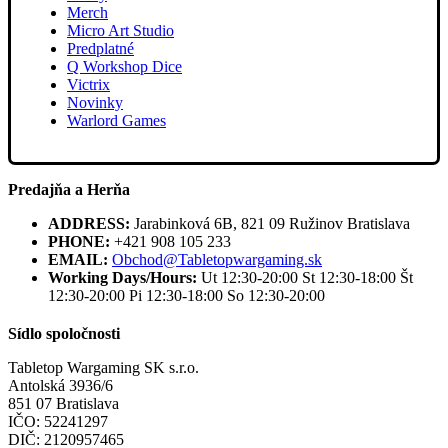
Merch
Micro Art Studio
Predplatné
Q Workshop Dice
Victrix
Novinky
Warlord Games
Predajňa a Herňa
ADDRESS:
Jarabinková 6B, 821 09 Ružinov Bratislava
PHONE:
+421 908 105 233
EMAIL:
Obchod@Tabletopwargaming.sk
Working Days/Hours:
Ut 12:30-20:00 St 12:30-18:00 Št
12:30-20:00 Pi 12:30-18:00 So 12:30-20:00
Sídlo spoločnosti
Tabletop Wargaming SK s.r.o.
Antolská 3936/6
851 07 Bratislava
IČO: 52241297
DIČ: 2120957465