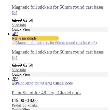
Magnetic foil stickers for 50mm round cast bases
(3)
Pôvodná
Aktuálna
€
2.60
€
2.50
cena
cena
Viac info
Quick View
bola:
je:
-4%
€2.60.
€2.50.
Nie je na sklade
Magnetic foil stickers for 60mm round cast bases
(3)
Pôvodná
Aktuálna
€
2.60
€
2.50
cena
cena
Viac info
Quick View
bola:
je:
-5%
€2.60.
€2.50.
Paint Stand for 48 large Citadel pods
Pôvodná
Aktuálna
€
19.00
€
18.00
cena
cena
Pridať do košíka
Quick View