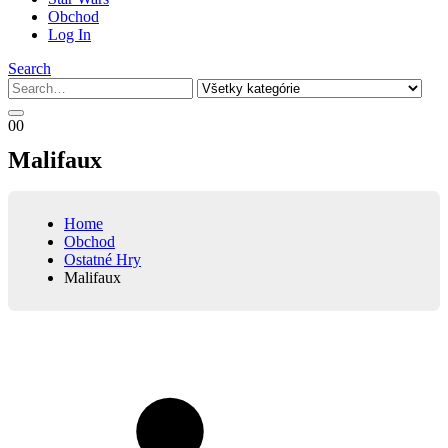
Obchod
Log In
Search
0
0
Malifaux
Home
Obchod
Ostatné Hry
Malifaux