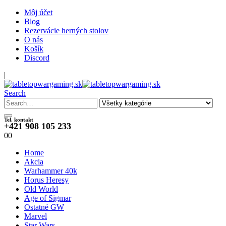
Môj účet
Blog
Rezervácie herných stolov
O nás
Košík
Discord
|
Search
Tel. kontakt
+421 908 105 233
0
0
Home
Akcia
Warhammer 40k
Horus Heresy
Old World
Age of Sigmar
Ostatné GW
Marvel
Star Wars