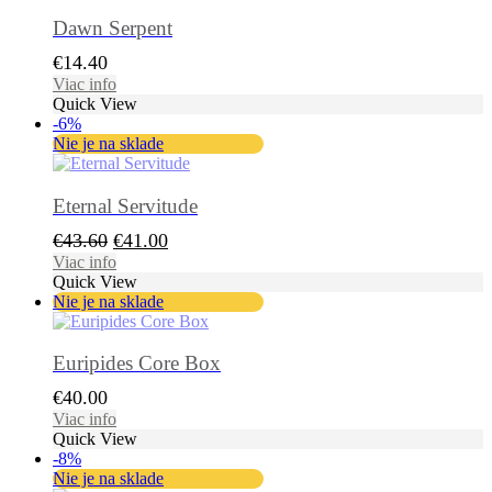
Dawn Serpent
€
14.40
Viac info
Quick View
-6%
Nie je na sklade
Eternal Servitude
Pôvodná
Aktuálna
€
43.60
€
41.00
cena
cena
Viac info
Quick View
bola:
je:
Nie je na sklade
€43.60.
€41.00.
Euripides Core Box
€
40.00
Viac info
Quick View
-8%
Nie je na sklade