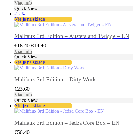
Viac info
Quick View
-12%
Nie je na sklade
Malifaux 3rd Edition – Austera and Twigge – EN
Pôvodná
Aktuálna
€
16.40
€
14.40
cena
cena
Viac info
Quick View
bola:
je:
Nie je na sklade
€16.40.
€14.40.
Malifaux 3rd Edition – Dirty Work
€
23.60
Viac info
Quick View
Nie je na sklade
Malifaux 3rd Edition – Jedza Core Box – EN
€
56.40