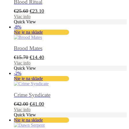
Blood Ritual
Pôvodná
Aktuálna
€
25.60
€
23.10
cena
cena
Viac info
Quick View
bola:
je:
-8%
€25.60.
€23.10.
Nie je na sklade
Brood Mates
Pôvodná
Aktuálna
€
15.70
€
14.40
cena
cena
Viac info
Quick View
bola:
je:
-2%
€15.70.
€14.40.
Nie je na sklade
Crime Syndicate
Pôvodná
Aktuálna
€
42.00
€
41.00
cena
cena
Viac info
Quick View
bola:
je:
Nie je na sklade
€42.00.
€41.00.