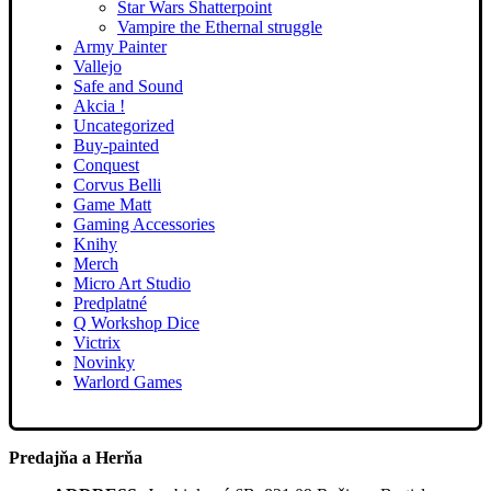
Star Wars Shatterpoint
Vampire the Ethernal struggle
Army Painter
Vallejo
Safe and Sound
Akcia !
Uncategorized
Buy-painted
Conquest
Corvus Belli
Game Matt
Gaming Accessories
Knihy
Merch
Micro Art Studio
Predplatné
Q Workshop Dice
Victrix
Novinky
Warlord Games
Predajňa a Herňa