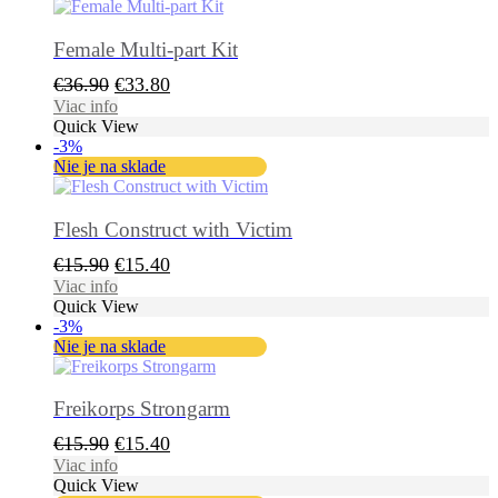
Female Multi-part Kit
Pôvodná
Aktuálna
€
36.90
€
33.80
cena
cena
Viac info
Quick View
bola:
je:
-3%
€36.90.
€33.80.
Nie je na sklade
Flesh Construct with Victim
Pôvodná
Aktuálna
€
15.90
€
15.40
cena
cena
Viac info
Quick View
bola:
je:
-3%
€15.90.
€15.40.
Nie je na sklade
Freikorps Strongarm
Pôvodná
Aktuálna
€
15.90
€
15.40
cena
cena
Viac info
Quick View
bola:
je: