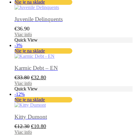
Nie je na sklade
€15.90.
€15.40.
Juvenile Delinquents
€
36.90
Viac info
Quick View
-3%
Nie je na sklade
Karmic Debt – EN
Pôvodná
Aktuálna
€
33.80
€
32.80
cena
cena
Viac info
Quick View
bola:
je:
-12%
€33.80.
€32.80.
Nie je na sklade
Kitty Dumont
Pôvodná
Aktuálna
€
12.30
€
10.80
cena
cena
Viac info