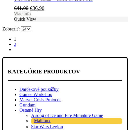
Pôvodná
Aktuálna
€
41.00
€
36.90
cena
cena
Viac info
Quick View
bola:
je:
€41.00.
€36.90.
Zobraziť:
1
2
KATEGÓRIE PRODUKTOV
Darčekové poukážky
Games Workshop
Marvel Crisis Protocol
Gundam
Ostatné Hry
A song of Ice and Fire Miniature Game
Malifaux
Star Wars Legion