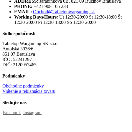
ADDRESS:
Jarabinková 6B, 821 09 Ružinov Bratislava
PHONE:
+421 908 105 233
EMAIL:
Obchod@Tabletopwargaming.sk
Working Days/Hours:
Ut 12:30-20:00 St 12:30-18:00 Št
12:30-20:00 Pi 12:30-18:00 So 12:30-20:00
Sídlo spoločnosti
Tabletop Wargaming SK s.r.o.
Antolská 3936/6
851 07 Bratislava
IČO: 52241297
DIČ: 2120957465
Podmienky
Obchodné podmienky
Vrátenie a reklamácia tovaru
Sledujte nás
Facebook
Instagram