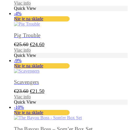
Viac info
Quick View
-4%
Nie je na sklade
Pig Trouble
Pôvodná
Aktuálna
€
25.60
€
24.60
cena
cena
Viac info
Quick View
bola:
je:
-9%
€25.60.
€24.60.
Nie je na sklade
Scavengers
Pôvodná
Aktuálna
€
23.60
€
21.50
cena
cena
Viac info
Quick View
bola:
je:
-10%
€23.60.
€21.50.
Nie je na sklade
The Bayou Boss – Som’er Box Set