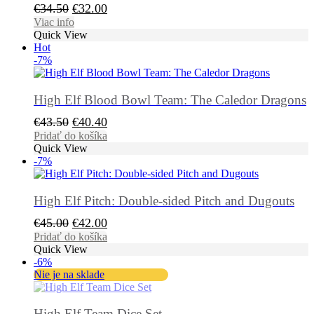
Pôvodná
Aktuálna
€
34.50
€
32.00
cena
cena
Viac info
Quick View
bola:
je:
Hot
€34.50.
€32.00.
-7%
High Elf Blood Bowl Team: The Caledor Dragons
Pôvodná
Aktuálna
€
43.50
€
40.40
cena
cena
Pridať do košíka
Quick View
bola:
je:
-7%
€43.50.
€40.40.
High Elf Pitch: Double-sided Pitch and Dugouts
Pôvodná
Aktuálna
€
45.00
€
42.00
cena
cena
Pridať do košíka
Quick View
bola:
je:
-6%
€45.00.
€42.00.
Nie je na sklade
High Elf Team Dice Set