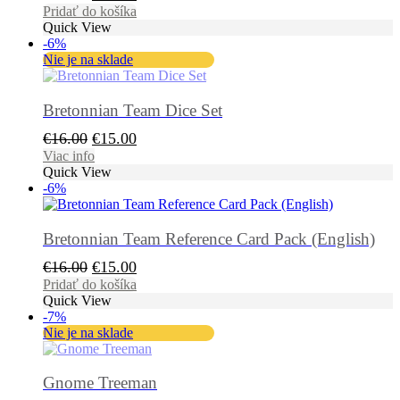
cena
cena
Pridať do košíka
Quick View
bola:
je:
-6%
€43.50.
€40.40.
Nie je na sklade
Bretonnian Team Dice Set
Pôvodná
Aktuálna
€
16.00
€
15.00
cena
cena
Viac info
Quick View
bola:
je:
-6%
€16.00.
€15.00.
Bretonnian Team Reference Card Pack (English)
Pôvodná
Aktuálna
€
16.00
€
15.00
cena
cena
Pridať do košíka
Quick View
bola:
je:
-7%
€16.00.
€15.00.
Nie je na sklade
Gnome Treeman