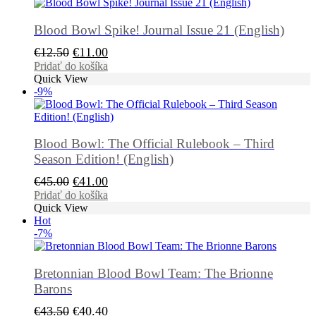
Blood Bowl Spike! Journal Issue 21 (English)
Pôvodná
Aktuálna
€
12.50
€
11.00
cena
cena
Pridať do košíka
Quick View
bola:
je:
-9%
€12.50.
€11.00.
Blood Bowl: The Official Rulebook – Third
Season Edition! (English)
Pôvodná
Aktuálna
€
45.00
€
41.00
cena
cena
Pridať do košíka
Quick View
bola:
je:
Hot
€45.00.
€41.00.
-7%
Bretonnian Blood Bowl Team: The Brionne
Barons
Pôvodná
Aktuálna
€
43.50
€
40.40