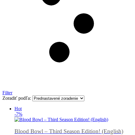
Filter
Zoradiť podľa:
Hot
-7%
Blood Bowl – Third Season Edition! (English)