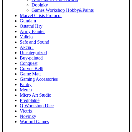
Doplnky
Games Workshop Hobby&Paints
Marvel Crisis Protocol
Gundam
Ostatné Hry
Army Painter
Vallejo
Safe and Sound
Akcia !
Uncategorized
Buy-painted
Conquest
Corvus Belli
Game Matt
Gaming Accessories
Knihy
Merch
Micro Art Studio
Predplatné
Q Workshop Dice
Victrix
Novinky
Warlord Games