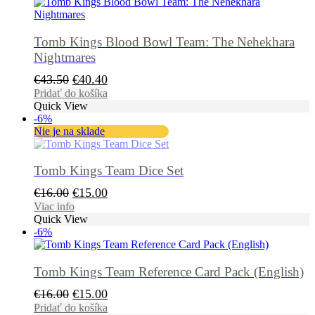
Tomb Kings Blood Bowl Team: The Nehekhara
Nightmares
Pôvodná
Aktuálna
€
43.50
€
40.40
cena
cena
Pridať do košíka
Quick View
bola:
je:
-6%
€43.50.
€40.40.
Nie je na sklade
Tomb Kings Team Dice Set
Pôvodná
Aktuálna
€
16.00
€
15.00
cena
cena
Viac info
Quick View
bola:
je:
-6%
€16.00.
€15.00.
Tomb Kings Team Reference Card Pack (English)
Pôvodná
Aktuálna
€
16.00
€
15.00
cena
cena
Pridať do košíka