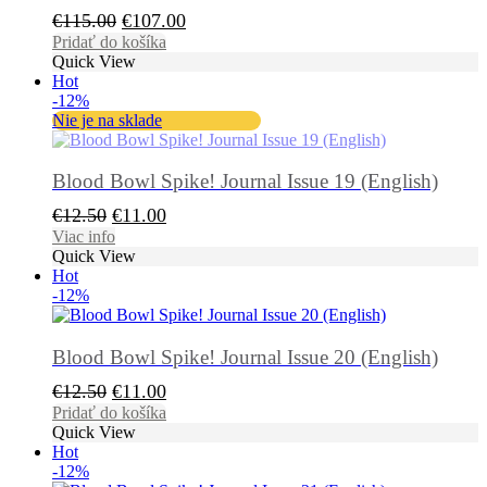
Pôvodná
Aktuálna
€
115.00
€
107.00
cena
cena
Pridať do košíka
Quick View
bola:
je:
Hot
€115.00.
€107.00.
-12%
Nie je na sklade
Blood Bowl Spike! Journal Issue 19 (English)
Pôvodná
Aktuálna
€
12.50
€
11.00
cena
cena
Viac info
Quick View
bola:
je:
Hot
€12.50.
€11.00.
-12%
Blood Bowl Spike! Journal Issue 20 (English)
Pôvodná
Aktuálna
€
12.50
€
11.00
cena
cena
Pridať do košíka
Quick View
bola:
je:
Hot
€12.50.
€11.00.
-12%