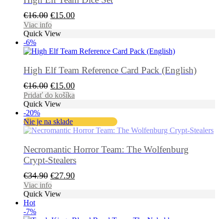
Pôvodná
Aktuálna
€
16.00
€
15.00
cena
cena
Viac info
Quick View
bola:
je:
-6%
€16.00.
€15.00.
High Elf Team Reference Card Pack (English)
Pôvodná
Aktuálna
€
16.00
€
15.00
cena
cena
Pridať do košíka
Quick View
bola:
je:
-20%
€16.00.
€15.00.
Nie je na sklade
Necromantic Horror Team: The Wolfenburg
Crypt-Stealers
Pôvodná
Aktuálna
€
34.90
€
27.90
cena
cena
Viac info
Quick View
bola:
je:
Hot
€34.90.
€27.90.
-7%