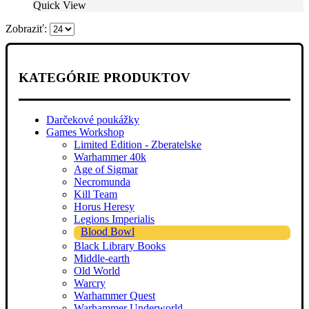
Quick View
bola:
je:
€16.00.
€15.00.
Zobraziť:
KATEGÓRIE PRODUKTOV
Darčekové poukážky
Games Workshop
Limited Edition - Zberatelske
Warhammer 40k
Age of Sigmar
Necromunda
Kill Team
Horus Heresy
Legions Imperialis
Blood Bowl
Black Library Books
Middle-earth
Old World
Warcry
Warhammer Quest
Warhammer Underworld