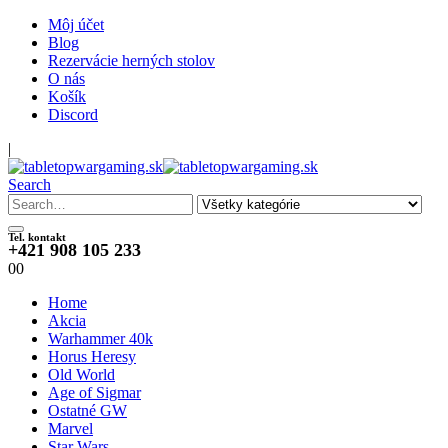
Môj účet
Blog
Rezervácie herných stolov
O nás
Košík
Discord
|
Search
Tel. kontakt
+421 908 105 233
0
0
Home
Akcia
Warhammer 40k
Horus Heresy
Old World
Age of Sigmar
Ostatné GW
Marvel
Star Wars