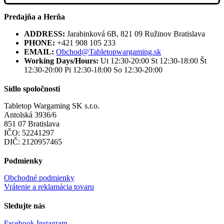
Predajňa a Herňa
ADDRESS:
Jarabinková 6B, 821 09 Ružinov Bratislava
PHONE:
+421 908 105 233
EMAIL:
Obchod@Tabletopwargaming.sk
Working Days/Hours:
Ut 12:30-20:00 St 12:30-18:00 Št
12:30-20:00 Pi 12:30-18:00 So 12:30-20:00
Sídlo spoločnosti
Tabletop Wargaming SK s.r.o.
Antolská 3936/6
851 07 Bratislava
IČO: 52241297
DIČ: 2120957465
Podmienky
Obchodné podmienky
Vrátenie a reklamácia tovaru
Sledujte nás
Facebook
Instagram