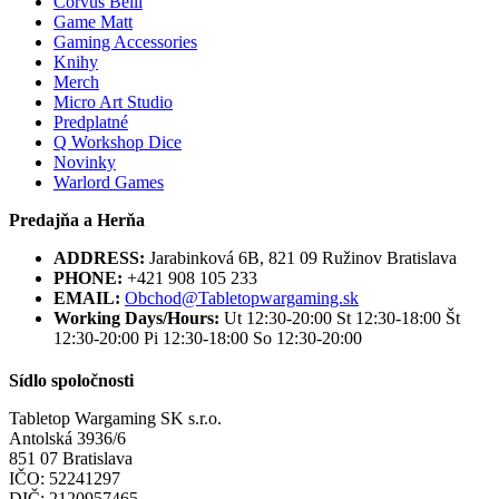
Corvus Belli
Game Matt
Gaming Accessories
Knihy
Merch
Micro Art Studio
Predplatné
Q Workshop Dice
Novinky
Warlord Games
Predajňa a Herňa
ADDRESS:
Jarabinková 6B, 821 09 Ružinov Bratislava
PHONE:
+421 908 105 233
EMAIL:
Obchod@Tabletopwargaming.sk
Working Days/Hours:
Ut 12:30-20:00 St 12:30-18:00 Št
12:30-20:00 Pi 12:30-18:00 So 12:30-20:00
Sídlo spoločnosti
Tabletop Wargaming SK s.r.o.
Antolská 3936/6
851 07 Bratislava
IČO: 52241297
DIČ: 2120957465