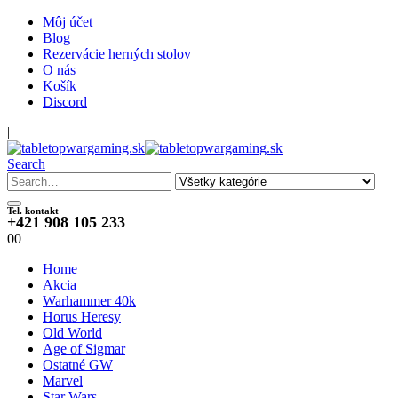
Môj účet
Blog
Rezervácie herných stolov
O nás
Košík
Discord
|
Search
Tel. kontakt
+421 908 105 233
0
0
Home
Akcia
Warhammer 40k
Horus Heresy
Old World
Age of Sigmar
Ostatné GW
Marvel
Star Wars