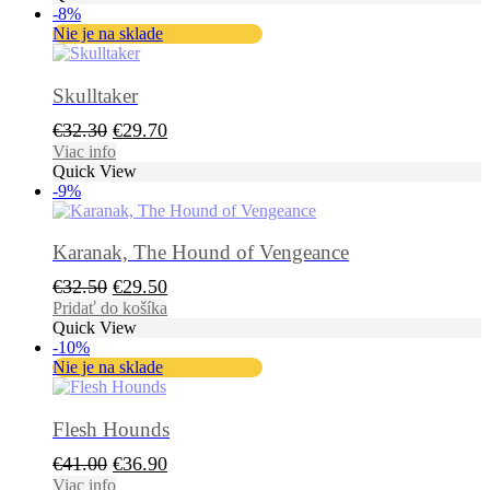
-8%
€3.70.
€3.30.
Nie je na sklade
Skulltaker
Pôvodná
Aktuálna
€
32.30
€
29.70
cena
cena
Viac info
Quick View
bola:
je:
-9%
€32.30.
€29.70.
Karanak, The Hound of Vengeance
Pôvodná
Aktuálna
€
32.50
€
29.50
cena
cena
Pridať do košíka
Quick View
bola:
je:
-10%
€32.50.
€29.50.
Nie je na sklade
Flesh Hounds
Pôvodná
Aktuálna
€
41.00
€
36.90
cena
cena
Viac info