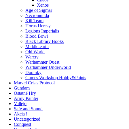
Xenos
Age of Sigmar
Necromunda
Kill Team
Horus Heresy
Legions Imperialis
Blood Bowl
Black Library Books
Middle-earth
Old World
Warcry
Warhammer Quest
Warhammer Underworld
Doplnky
Games Workshop Hobby&Paints
Marvel Crisis Protocol
Gundam
Ostatné Hry
Army Painter
Vallejo
Safe and Sound
Akcia !
Uncategorized
Conquest