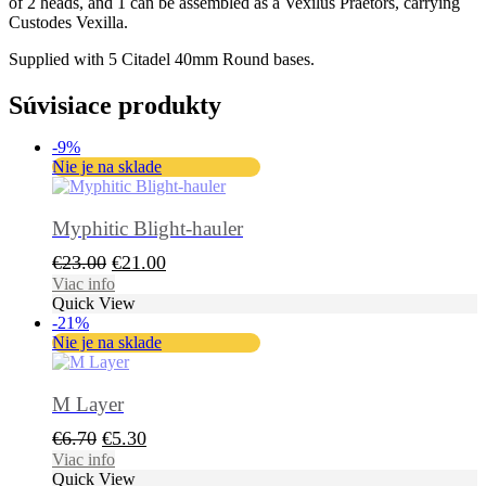
of 2 heads, and 1 can be assembled as a Vexilus Praetors, carrying
Custodes Vexilla.
Supplied with 5 Citadel 40mm Round bases.
Súvisiace produkty
-9%
Nie je na sklade
Myphitic Blight-hauler
Pôvodná
Aktuálna
€
23.00
€
21.00
cena
cena
Viac info
Quick View
bola:
je:
-21%
€23.00.
€21.00.
Nie je na sklade
M Layer
Pôvodná
Aktuálna
€
6.70
€
5.30
cena
cena
Viac info
Quick View
bola:
je: