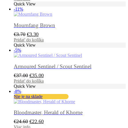
Quick View
bola:
je:
-11%
€41.00.
€36.90.
Mournfang Brown
Pôvodná
Aktuálna
€
3.70
€
3.30
cena
cena
Pridať do košíka
Quick View
bola:
je:
-5%
€3.70.
€3.30.
Armoured Sentinel / Scout Sentinel
Pôvodná
Aktuálna
€
37.00
€
35.00
cena
cena
Pridať do košíka
Quick View
bola:
je:
-8%
€37.00.
€35.00.
Nie je na sklade
Bloodmaster, Herald of Khorne
Pôvodná
Aktuálna
€
24.60
€
22.60
cena
cena
Viac info