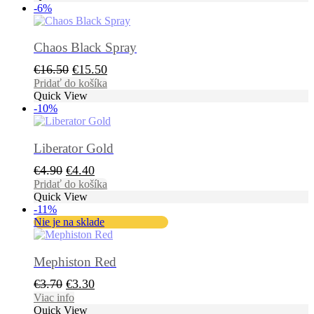
-6%
€6.70.
€5.30.
Chaos Black Spray
Pôvodná
Aktuálna
€
16.50
€
15.50
cena
cena
Pridať do košíka
Quick View
bola:
je:
-10%
€16.50.
€15.50.
Liberator Gold
Pôvodná
Aktuálna
€
4.90
€
4.40
cena
cena
Pridať do košíka
Quick View
bola:
je:
-11%
€4.90.
€4.40.
Nie je na sklade
Mephiston Red
Pôvodná
Aktuálna
€
3.70
€
3.30
cena
cena
Viac info
Quick View
bola:
je: