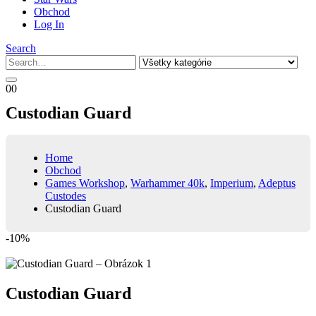
Obchod
Log In
Search
0
0
Custodian Guard
Home
Obchod
Games Workshop
,
Warhammer 40k
,
Imperium
,
Adeptus
Custodes
Custodian Guard
-10%
Custodian Guard