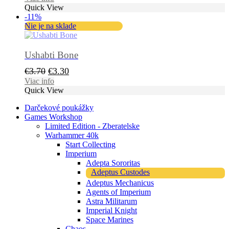
Quick View
bola:
je:
-11%
€24.60.
€22.60.
Nie je na sklade
Ushabti Bone
Pôvodná
Aktuálna
€
3.70
€
3.30
cena
cena
Viac info
Quick View
bola:
je:
€3.70.
€3.30.
Darčekové poukážky
Games Workshop
Limited Edition - Zberatelske
Warhammer 40k
Start Collecting
Imperium
Adepta Sororitas
Adeptus Custodes
Adeptus Mechanicus
Agents of Imperium
Astra Militarum
Imperial Knight
Space Marines
Chaos