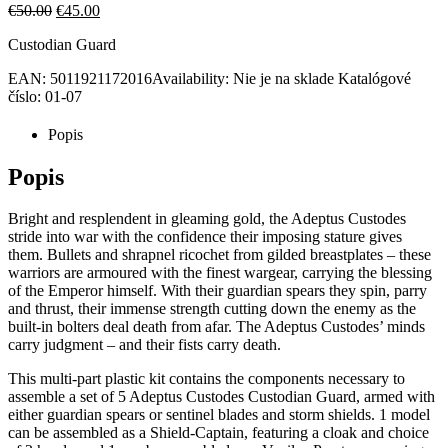
Pôvodná
Aktuálna
€
50.00
€
45.00
cena
cena
Custodian Guard
bola:
je:
€50.00.
€45.00.
EAN:
5011921172016
Availability:
Nie je na sklade
Katalógové
číslo:
01-07
Popis
Popis
Bright and resplendent in gleaming gold, the Adeptus Custodes
stride into war with the confidence their imposing stature gives
them. Bullets and shrapnel ricochet from gilded breastplates – these
warriors are armoured with the finest wargear, carrying the blessing
of the Emperor himself. With their guardian spears they spin, parry
and thrust, their immense strength cutting down the enemy as the
built-in bolters deal death from afar. The Adeptus Custodes’ minds
carry judgment – and their fists carry death.
This multi-part plastic kit contains the components necessary to
assemble a set of 5 Adeptus Custodes Custodian Guard, armed with
either guardian spears or sentinel blades and storm shields. 1 model
can be assembled as a Shield-Captain, featuring a cloak and choice