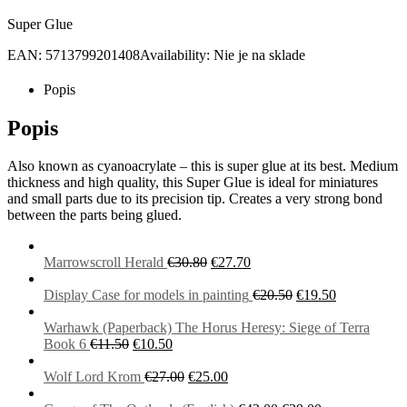
cena
cena
Super Glue
bola:
je:
€5.60.
€5.10.
EAN:
5713799201408
Availability:
Nie je na sklade
Popis
Popis
Also known as cyanoacrylate – this is super glue at its best. Medium
thickness and high quality, this Super Glue is ideal for miniatures
and small parts due to its precision tip. Creates a very strong bond
between the parts being glued.
Pôvodná
Aktuálna
Marrowscroll Herald
€
30.80
€
27.70
cena
cena
bola:
je:
Pôvodná
Aktuálna
Display Case for models in painting
€
20.50
€
19.50
€30.80.
€27.70.
cena
cena
bola:
je:
Warhawk (Paperback) The Horus Heresy: Siege of Terra
Pôvodná
Aktuálna
€20.50.
€19.50.
Book 6
€
11.50
€
10.50
cena
cena
bola:
je:
Pôvodná
Aktuálna
Wolf Lord Krom
€
27.00
€
25.00
€11.50.
€10.50.
cena
cena