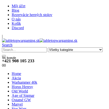
Môj účet
Blog
Rezervácie herných stolov
O nás
Košík
Discord
|
Search
Tel. kontakt
+421 908 105 233
0
0
Home
Akcia
Warhammer 40k
Horus Heresy
Old World
Age of Sigmar
Ostatné GW
Marvel
Star Wars