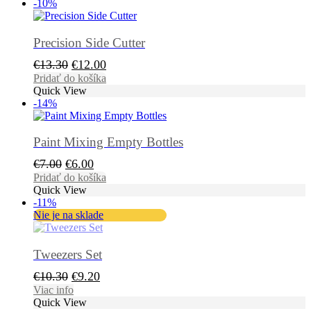
-10%
€12.00.
€11.00.
Precision Side Cutter
Pôvodná
Aktuálna
€
13.30
€
12.00
cena
cena
Pridať do košíka
Quick View
bola:
je:
-14%
€13.30.
€12.00.
Paint Mixing Empty Bottles
Pôvodná
Aktuálna
€
7.00
€
6.00
cena
cena
Pridať do košíka
Quick View
bola:
je:
-11%
€7.00.
€6.00.
Nie je na sklade
Tweezers Set
Pôvodná
Aktuálna
€
10.30
€
9.20
cena
cena
Viac info
Quick View
bola:
je: