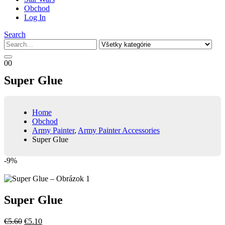
Obchod
Log In
Search
0
0
Super Glue
Home
Obchod
Army Painter
,
Army Painter Accessories
Super Glue
-9%
Super Glue
Pôvodná
Aktuálna
€
5.60
€
5.10