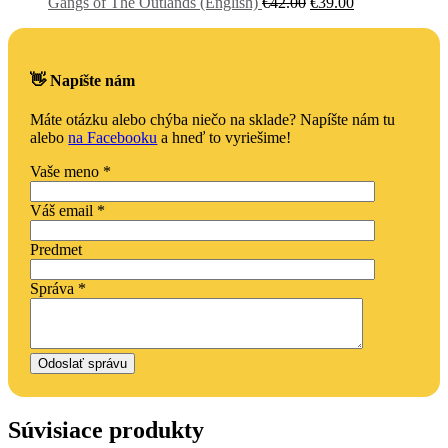
bola:
je:
Pôvodná
Aktuálna
Gangs of The Outlands (English)
€
42.00
€
39.00
€27.00.
€25.00.
cena
cena
bola:
je:
€42.00.
€39.00.
👋 Napíšte nám
Máte otázku alebo chýba niečo na sklade? Napíšte nám tu
alebo
na Facebooku
a hneď to vyriešime!
Vaše meno *
Váš email *
Predmet
Správa *
Súvisiace produkty