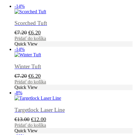
-14%
Scorched Tuft
Pôvodná
Aktuálna
€
7.20
€
6.20
cena
cena
Pridať do košíka
Quick View
bola:
je:
-14%
€7.20.
€6.20.
Winter Tuft
Pôvodná
Aktuálna
€
7.20
€
6.20
cena
cena
Pridať do košíka
Quick View
bola:
je:
-8%
€7.20.
€6.20.
Targetlock Laser Line
Pôvodná
Aktuálna
€
13.00
€
12.00
cena
cena
Pridať do košíka
Quick View
bola:
je: