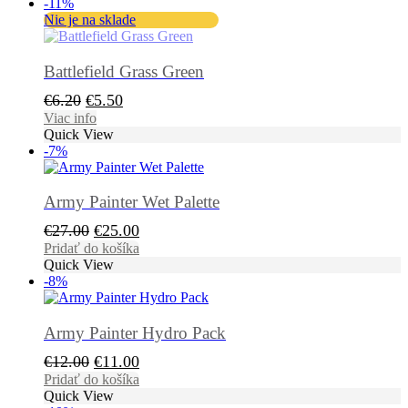
-11%
€13.00.
€12.00.
Nie je na sklade
Battlefield Grass Green
Pôvodná
Aktuálna
€
6.20
€
5.50
cena
cena
Viac info
Quick View
bola:
je:
-7%
€6.20.
€5.50.
Army Painter Wet Palette
Pôvodná
Aktuálna
€
27.00
€
25.00
cena
cena
Pridať do košíka
Quick View
bola:
je:
-8%
€27.00.
€25.00.
Army Painter Hydro Pack
Pôvodná
Aktuálna
€
12.00
€
11.00
cena
cena
Pridať do košíka
Quick View
bola:
je: