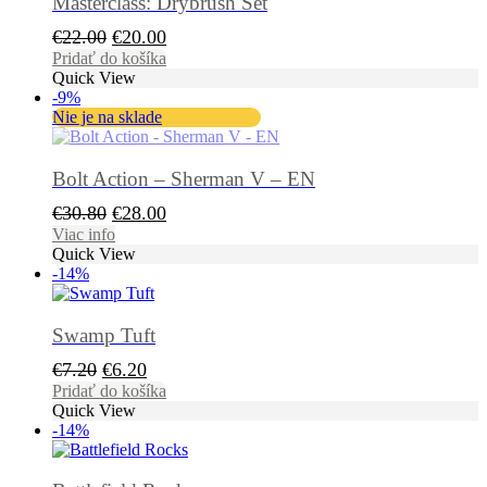
Masterclass: Drybrush Set
Pôvodná
Aktuálna
€
22.00
€
20.00
cena
cena
Pridať do košíka
Quick View
bola:
je:
-9%
€22.00.
€20.00.
Nie je na sklade
Bolt Action – Sherman V – EN
Pôvodná
Aktuálna
€
30.80
€
28.00
cena
cena
Viac info
Quick View
bola:
je:
-14%
€30.80.
€28.00.
Swamp Tuft
Pôvodná
Aktuálna
€
7.20
€
6.20
cena
cena
Pridať do košíka
Quick View
bola:
je:
-14%
€7.20.
€6.20.