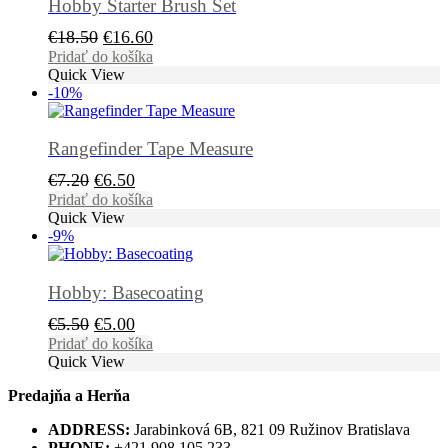
Hobby Starter Brush Set
Pôvodná
Aktuálna
€
18.50
€
16.60
cena
cena
Pridať do košíka
Quick View
bola:
je:
-10%
€18.50.
€16.60.
Rangefinder Tape Measure
Pôvodná
Aktuálna
€
7.20
€
6.50
cena
cena
Pridať do košíka
Quick View
bola:
je:
-9%
€7.20.
€6.50.
Hobby: Basecoating
Pôvodná
Aktuálna
€
5.50
€
5.00
cena
cena
Pridať do košíka
Quick View
bola:
je:
€5.50.
€5.00.
Predajňa a Herňa
ADDRESS:
Jarabinková 6B, 821 09 Ružinov Bratislava
PHONE:
+421 908 105 233