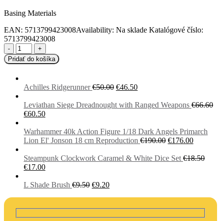
cena
cena
Basing Materials
bola:
je:
€7.20.
€6.20.
EAN:
5713799423008
Availability:
Na sklade
Katalógové číslo:
5713799423008
-
+
Pridať do košíka
Pôvodná
Aktuálna
Achilles Ridgerunner
€
50.00
€
46.50
cena
cena
bola:
je:
Leviathan Siege Dreadnought with Ranged Weapons
€
66.60
Pôvodná
Aktuálna
€50.00.
€46.50.
€
60.50
cena
cena
bola:
je:
Warhammer 40k Action Figure 1/18 Dark Angels Primarch
€66.60.
€60.50.
Pôvodná
Aktuáln
Lion El' Jonson 18 cm Reproduction
€
190.00
€
176.00
cena
cena
bola:
je:
Steampunk Clockwork Caramel & White Dice Set
€
18.50
Pôvodná
Aktuálna
€190.00.
€176.00.
€
17.00
cena
cena
bola:
je:
Pôvodná
Aktuálna
L Shade Brush
€
9.50
€
9.20
€18.50.
€17.00.
cena
cena
bola:
je:
€9.50.
€9.20.