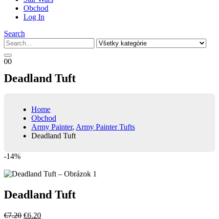
Obchod
Log In
Search
0
0
Deadland Tuft
Home
Obchod
Army Painter
,
Army Painter Tufts
Deadland Tuft
-14%
Deadland Tuft
Pôvodná
Aktuálna
€
7.20
€
6.20