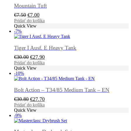
Mountain Tuft
Pôvodná
Aktuálna
€
7.50
€
7.00
cena
cena
Pridať do košíka
Quick View
bola:
je:
-7%
€7.50.
€7.00.
Tiger I Ausf. E Heavy Tank
Pôvodná
Aktuálna
€
30.00
€
27.90
cena
cena
Pridať do košíka
Quick View
bola:
je:
-10%
€30.00.
€27.90.
Bolt Action – T34/85 Medium Tank – EN
Pôvodná
Aktuálna
€
30.80
€
27.70
cena
cena
Pridať do košíka
Quick View
bola:
je:
-9%
€30.80.
€27.70.