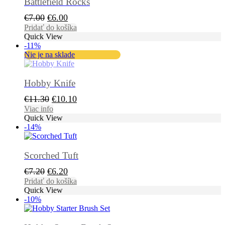
Battlefield Rocks
Pôvodná
Aktuálna
€
7.00
€
6.00
cena
cena
Pridať do košíka
Quick View
bola:
je:
-11%
€7.00.
€6.00.
Nie je na sklade
Hobby Knife
Pôvodná
Aktuálna
€
11.30
€
10.10
cena
cena
Viac info
Quick View
bola:
je:
-14%
€11.30.
€10.10.
Scorched Tuft
Pôvodná
Aktuálna
€
7.20
€
6.20
cena
cena
Pridať do košíka
Quick View
bola:
je:
-10%
€7.20.
€6.20.