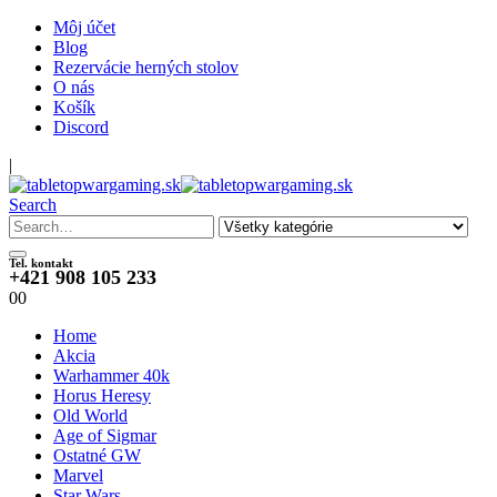
Môj účet
Blog
Rezervácie herných stolov
O nás
Košík
Discord
|
Search
Tel. kontakt
+421 908 105 233
0
0
Home
Akcia
Warhammer 40k
Horus Heresy
Old World
Age of Sigmar
Ostatné GW
Marvel
Star Wars