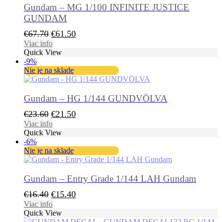
Gundam – MG 1/100 INFINITE JUSTICE
GUNDAM
Pôvodná
Aktuálna
€
67.70
€
61.50
cena
cena
Viac info
Quick View
bola:
je:
-9%
€67.70.
€61.50.
Nie je na sklade
Gundam – HG 1/144 GUNDVÖLVA
Pôvodná
Aktuálna
€
23.60
€
21.50
cena
cena
Viac info
Quick View
bola:
je:
-6%
€23.60.
€21.50.
Nie je na sklade
Gundam – Entry Grade 1/144 LAH Gundam
Pôvodná
Aktuálna
€
16.40
€
15.40
cena
cena
Viac info
Quick View
bola:
je: