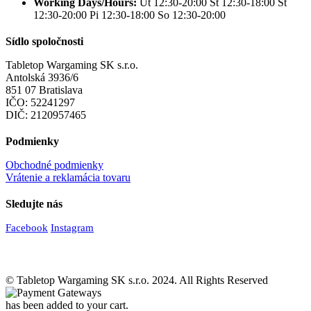
Working Days/Hours:
Ut 12:30-20:00 St 12:30-18:00 Št
12:30-20:00 Pi 12:30-18:00 So 12:30-20:00
Sídlo spoločnosti
Tabletop Wargaming SK s.r.o.
Antolská 3936/6
851 07 Bratislava
IČO: 52241297
DIČ: 2120957465
Podmienky
Obchodné podmienky
Vrátenie a reklamácia tovaru
Sledujte nás
Facebook
Instagram
© Tabletop Wargaming SK s.r.o. 2024. All Rights Reserved
has been added to your cart.