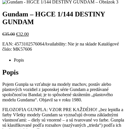
Gundam – HGCE 1/144 DESTINY
GUNDAM
Pôvodná
Aktuálna
€
35.00
€
32.00
cena
cena
EAN:
4573102576064
Availability:
Nie je na sklade
Katalógové
bola:
je:
číslo:
MK57606
€35.00.
€32.00.
Popis
Popis
Pojem Gunpla sa vzťahuje na modely machov, postáv alebo
plastových vozidiel z japonskej série Gundam a predávané
spoločnosťou Bandai; je to spôsobené skrátením „plastového
modelu Gundama“. Objavil sa v roku 1980.
FILOZOFIA GUNPLA: VZOR PRE KAŽDÉHO! „bez lepidla a
farby Všetky modely Gundam sa vyznačujú dvoma základnými
vlastnosťami: – diely sú vnorené – a sú tvarované vo farbe. Gunpla
sú klasifikované podľa rozsahov (nazývaných „trieda“) podľa ich