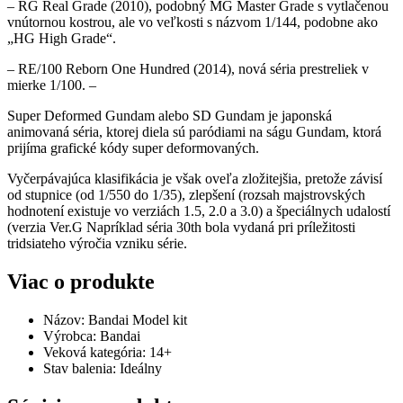
– RG Real Grade (2010), podobný MG Master Grade s vytlačenou
vnútornou kostrou, ale vo veľkosti s názvom 1/144, podobne ako
„HG High Grade“.
– RE/100 Reborn One Hundred (2014), nová séria prestreliek v
mierke 1/100. –
Super Deformed Gundam alebo SD Gundam je japonská
animovaná séria, ktorej diela sú paródiami na ságu Gundam, ktorá
prijíma grafické kódy super deformovaných.
Vyčerpávajúca klasifikácia je však oveľa zložitejšia, pretože závisí
od stupnice (od 1/550 do 1/35), zlepšení (rozsah majstrovských
hodnotení existuje vo verziách 1.5, 2.0 a 3.0) a špeciálnych udalostí
(verzia Ver.G Napríklad séria 30th bola vydaná pri príležitosti
tridsiateho výročia vzniku série.
Viac o produkte
Názov: Bandai Model kit
Výrobca: Bandai
Veková kategória: 14+
Stav balenia: Ideálny