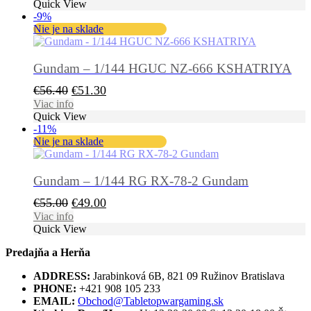
Quick View
-9%
Nie je na sklade
Gundam – 1/144 HGUC NZ-666 KSHATRIYA
Pôvodná
Aktuálna
€
56.40
€
51.30
cena
cena
Viac info
Quick View
bola:
je:
-11%
€56.40.
€51.30.
Nie je na sklade
Gundam – 1/144 RG RX-78-2 Gundam
Pôvodná
Aktuálna
€
55.00
€
49.00
cena
cena
Viac info
Quick View
bola:
je:
€55.00.
€49.00.
Predajňa a Herňa
ADDRESS:
Jarabinková 6B, 821 09 Ružinov Bratislava
PHONE:
+421 908 105 233
EMAIL:
Obchod@Tabletopwargaming.sk