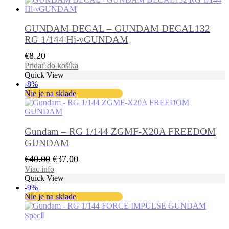
€16.40.
€15.40.
GUNDAM DECAL – GUNDAM DECAL132
RG 1/144 Hi-νGUNDAM
€
8.20
Pridať do košíka
Quick View
-8%
Nie je na sklade
Gundam – RG 1/144 ZGMF-X20A FREEDOM
GUNDAM
Pôvodná
Aktuálna
€
40.00
€
37.00
cena
cena
Viac info
Quick View
bola:
je:
-9%
€40.00.
€37.00.
Nie je na sklade