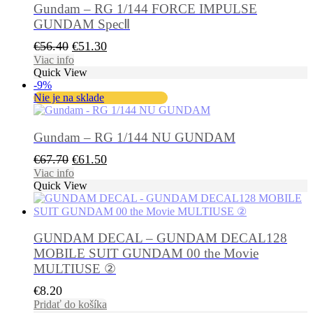
Gundam – RG 1/144 FORCE IMPULSE
GUNDAM SpecⅡ
Pôvodná
Aktuálna
€
56.40
€
51.30
cena
cena
Viac info
Quick View
bola:
je:
-9%
€56.40.
€51.30.
Nie je na sklade
Gundam – RG 1/144 NU GUNDAM
Pôvodná
Aktuálna
€
67.70
€
61.50
cena
cena
Viac info
Quick View
bola:
je:
€67.70.
€61.50.
GUNDAM DECAL – GUNDAM DECAL128
MOBILE SUIT GUNDAM 00 the Movie
MULTIUSE ②
€
8.20
Pridať do košíka