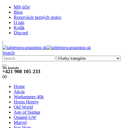
Môj účet
Blog
Rezervácie herných stolov
O nás
Košík
Discord
|
Search
Tel. kontakt
+421 908 105 233
0
0
Home
Akcia
Warhammer 40k
Horus Heresy
Old World
Age of Sigmar
Ostatné GW
Marvel
Star Wars