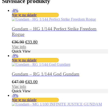
Súvisiace produkty
-8%
Nie je na sklade
Gundam – HG 1/144 Perfect Strike Freedom
Rogue
Pôvodná
Aktuálna
€
36.90
€
33.80
cena
cena
Viac info
Quick View
bola:
je:
-9%
€36.90.
€33.80.
Nie je na sklade
Gundam – RG 1/144 God Gundam
Pôvodná
Aktuálna
€
47.00
€
43.00
cena
cena
Viac info
Quick View
bola:
je:
-9%
€47.00.
€43.00.
Nie je na sklade