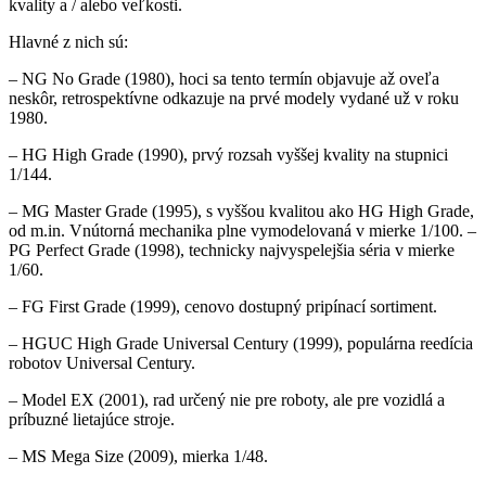
kvality a / alebo veľkosti.
Hlavné z nich sú:
– NG No Grade (1980), hoci sa tento termín objavuje až oveľa
neskôr, retrospektívne odkazuje na prvé modely vydané už v roku
1980.
– HG High Grade (1990), prvý rozsah vyššej kvality na stupnici
1/144.
– MG Master Grade (1995), s vyššou kvalitou ako HG High Grade,
od m.in. Vnútorná mechanika plne vymodelovaná v mierke 1/100. –
PG Perfect Grade (1998), technicky najvyspelejšia séria v mierke
1/60.
– FG First Grade (1999), cenovo dostupný pripínací sortiment.
– HGUC High Grade Universal Century (1999), populárna reedícia
robotov Universal Century.
– Model EX (2001), rad určený nie pre roboty, ale pre vozidlá a
príbuzné lietajúce stroje.
– MS Mega Size (2009), mierka 1/48.