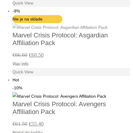
Quick View
bola:
je:
-9%
€66.60.
€60.50.
Nie je na sklade
Marvel Crisis Protocol: Asgardian
Affiliation Pack
Pôvodná
Aktuálna
€
66.60
€
60.50
Viac info
cena
cena
Quick View
bola:
je:
Hot
€66.60.
€60.50.
-10%
Marvel Crisis Protocol: Avengers
Affiliation Pack
Pôvodná
Aktuálna
€
61.50
€
55.40
Pridať do košíka