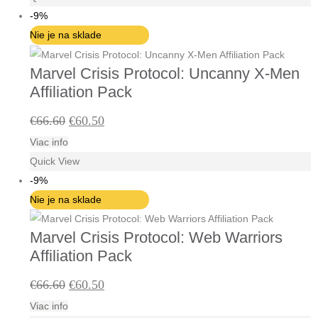
bola:
je:
-9%
€46.10.
€42.00.
Nie je na sklade
Marvel Crisis Protocol: Uncanny X-Men
Affiliation Pack
Pôvodná
Aktuálna
€
66.60
€
60.50
Viac info
cena
cena
Quick View
bola:
je:
-9%
€66.60.
€60.50.
Nie je na sklade
Marvel Crisis Protocol: Web Warriors
Affiliation Pack
Pôvodná
Aktuálna
€
66.60
€
60.50
Viac info
cena
cena