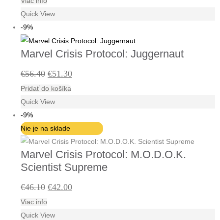
Viac info
cena
cena
Quick View
bola:
je:
-9%
€46.10.
€42.00.
Marvel Crisis Protocol: Juggernaut
Pôvodná
Aktuálna
€
56.40
€
51.30
Pridať do košíka
cena
cena
Quick View
bola:
je:
-9%
€56.40.
€51.30.
Nie je na sklade
Marvel Crisis Protocol: M.O.D.O.K.
Scientist Supreme
Pôvodná
Aktuálna
€
46.10
€
42.00
Viac info
cena
cena
Quick View