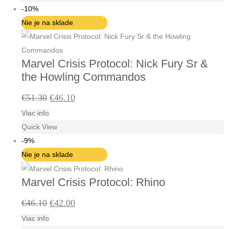
bola:
je:
-10%
€46.10.
€42.00.
Nie je na sklade
Marvel Crisis Protocol: Nick Fury Sr &
the Howling Commandos
Pôvodná
Aktuálna
€
51.30
€
46.10
Viac info
cena
cena
Quick View
bola:
je:
-9%
€51.30.
€46.10.
Nie je na sklade
Marvel Crisis Protocol: Rhino
Pôvodná
Aktuálna
€
46.10
€
42.00
Viac info
cena
cena