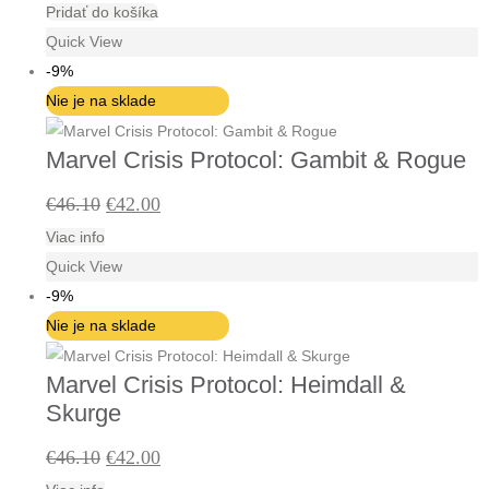
Pridať do košíka
cena
cena
Quick View
bola:
je:
-9%
€46.10.
€42.00.
Nie je na sklade
Marvel Crisis Protocol: Gambit & Rogue
Pôvodná
Aktuálna
€
46.10
€
42.00
Viac info
cena
cena
Quick View
bola:
je:
-9%
€46.10.
€42.00.
Nie je na sklade
Marvel Crisis Protocol: Heimdall &
Skurge
Pôvodná
Aktuálna
€
46.10
€
42.00