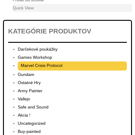
cena
cena
Quick View
bola:
je:
€61.50.
€55.40.
KATEGÓRIE PRODUKTOV
Darčekové poukážky
Games Workshop
Marvel Crisis Protocol
Gundam
Ostatné Hry
Army Painter
Vallejo
Safe and Sound
Akcia !
Uncategorized
Buy-painted