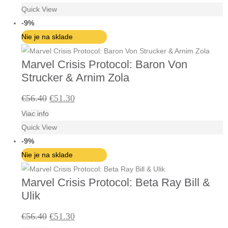
Quick View
bola:
je:
-9%
€46.10.
€42.00.
Nie je na sklade
Marvel Crisis Protocol: Baron Von
Strucker & Arnim Zola
Pôvodná
Aktuálna
€
56.40
€
51.30
Viac info
cena
cena
Quick View
bola:
je:
-9%
€56.40.
€51.30.
Nie je na sklade
Marvel Crisis Protocol: Beta Ray Bill &
Ulik
Pôvodná
Aktuálna
€
56.40
€
51.30