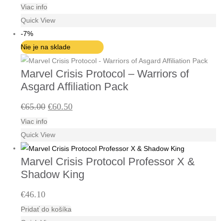
Viac info
cena
cena
Quick View
bola:
je:
-7%
€179.40.
€162.00.
Nie je na sklade
Marvel Crisis Protocol – Warriors of
Asgard Affiliation Pack
Pôvodná
Aktuálna
€
65.00
€
60.50
Viac info
cena
cena
Quick View
bola:
je:
€65.00.
€60.50.
Marvel Crisis Protocol Professor X &
Shadow King
€
46.10
Pridať do košíka