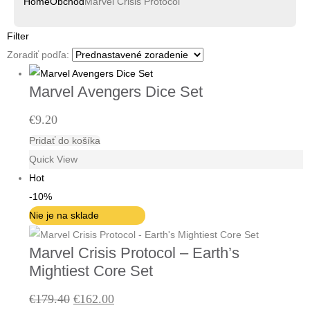
Home
Obchod
Marvel Crisis Protocol
Filter
Zoradiť podľa:
Marvel Avengers Dice Set
€
9.20
Pridať do košíka
Quick View
Hot
-10%
Nie je na sklade
Marvel Crisis Protocol – Earth’s
Mightiest Core Set
Pôvodná
Aktuálna
€
179.40
€
162.00