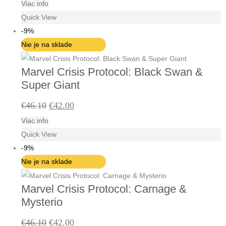
Viac info
cena
cena
Quick View
bola:
je:
-9%
€56.40.
€51.30.
Nie je na sklade
Marvel Crisis Protocol: Black Swan &
Super Giant
Pôvodná
Aktuálna
€
46.10
€
42.00
Viac info
cena
cena
Quick View
bola:
je:
-9%
€46.10.
€42.00.
Nie je na sklade
Marvel Crisis Protocol: Carnage &
Mysterio
Pôvodná
Aktuálna
€
46.10
€
42.00