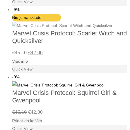
Quick View
bola:
je:
-9%
€46.10.
€42.00.
Nie je na sklade
Marvel Crisis Protocol: Scarlet Witch and
Quicksilver
Pôvodná
Aktuálna
€
46.10
€
42.00
Viac info
cena
cena
Quick View
bola:
je:
-9%
€46.10.
€42.00.
Marvel Crisis Protocol: Squirrel Girl &
Gwenpool
Pôvodná
Aktuálna
€
46.10
€
42.00
Pridať do košíka
cena
cena
Quick View