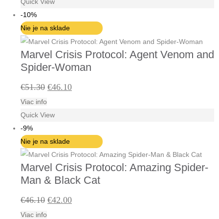
Quick View
-10%
Nie je na sklade
Marvel Crisis Protocol: Agent Venom and
Spider-Woman
Pôvodná
Aktuálna
€
51.30
€
46.10
Viac info
cena
cena
Quick View
bola:
je:
-9%
€51.30.
€46.10.
Nie je na sklade
Marvel Crisis Protocol: Amazing Spider-
Man & Black Cat
Pôvodná
Aktuálna
€
46.10
€
42.00
Viac info
cena
cena