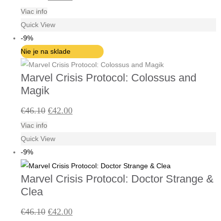
Viac info
cena
cena
Quick View
bola:
je:
-9%
€46.10.
€42.00.
Nie je na sklade
Marvel Crisis Protocol: Colossus and
Magik
Pôvodná
Aktuálna
€
46.10
€
42.00
Viac info
cena
cena
Quick View
bola:
je:
-9%
€46.10.
€42.00.
Marvel Crisis Protocol: Doctor Strange &
Clea
Pôvodná
Aktuálna
€
46.10
€
42.00